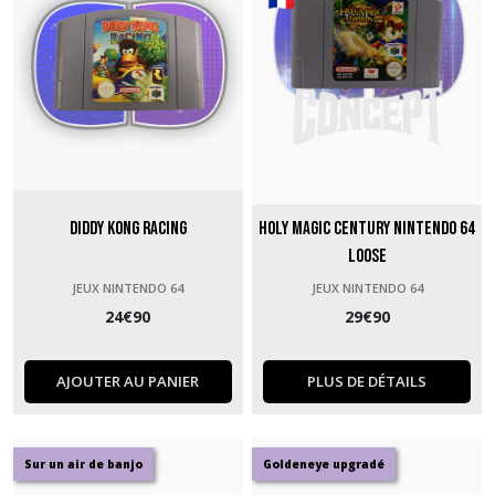
Diddy Kong Racing
Holy Magic Century Nintendo 64
loose
JEUX NINTENDO 64
JEUX NINTENDO 64
24
€
90
29
€
90
AJOUTER AU PANIER
PLUS DE DÉTAILS
Sur un air de banjo
Goldeneye upgradé