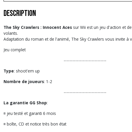
Description
The Sky Crawlers : Innocent Aces
sur Wii est un jeu d'action et d
volants.
Adaptation du roman et de l'animé, The Sky Crawlers vous invite à v
Jeu complet
-----------------------------
Type
: shoot'em up
Nombre de joueurs
: 1-2
-----------------------------
La garantie GG Shop
:
¤ jeu testé et garanti 6 mois
¤ boîte, CD et notice très bon état