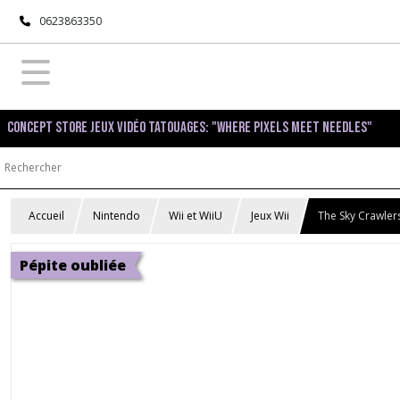
0623863350
Concept Store Jeux Vidéo Tatouages: "Where pixels meet needles"
Accueil
Nintendo
Wii et WiiU
Jeux Wii
The Sky Crawler
Pépite oubliée