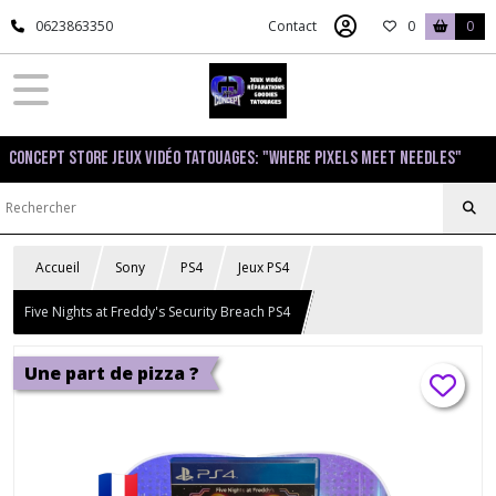
0623863350
Contact
0
0
Concept Store Jeux Vidéo Tatouages: "Where pixels meet needles"
Accueil
Sony
PS4
Jeux PS4
Five Nights at Freddy's Security Breach PS4
Une part de pizza ?