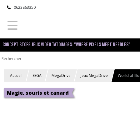
0623863350
Concept Store Jeux Vidéo Tatouages: "Where pixels meet needles"
Accueil
SEGA
MegaDrive
Jeux MegaDrive
World of Ill
Magie, souris et canard