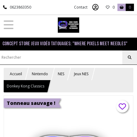
0623863350
Contact
0
0
Concept Store Jeux Vidéo Tatouages: "Where pixels meet needles"
Accueil
Nintendo
NES
Jeux NES
Donkey Kong Classics
Tonneau sauvage !