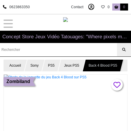
0623863350
Contact
0
0
Concept Store Jeux Vidéo Tatouages: "Where pixels meet needles"
Accueil
Sony
PS5
Jeux PS5
Back 4 Blood PS5
Zombiland