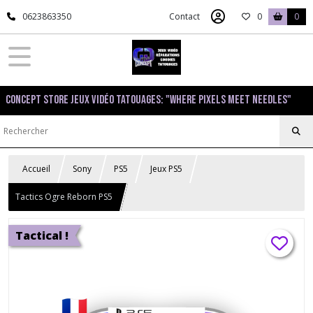
0623863350
Contact
0
0
Concept Store Jeux Vidéo Tatouages: "Where pixels meet needles"
Accueil
Sony
PS5
Jeux PS5
Tactics Ogre Reborn PS5
Tactical !