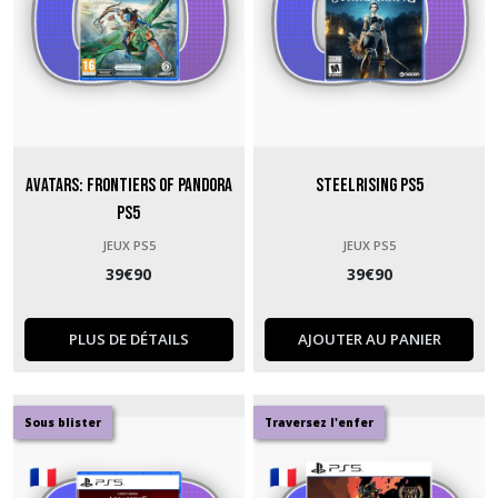
Avatars: Frontiers of Pandora
Steelrising PS5
PS5
JEUX PS5
JEUX PS5
39
€
90
39
€
90
PLUS DE DÉTAILS
AJOUTER AU PANIER
Sous blister
Traversez l'enfer