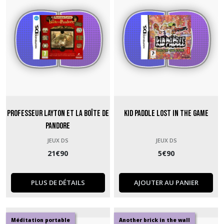
Professeur Layton et la boîte de
Kid Paddle Lost in the Game
Pandore
JEUX DS
JEUX DS
21
€
90
5
€
90
PLUS DE DÉTAILS
AJOUTER AU PANIER
Méditation portable
Another brick in the wall