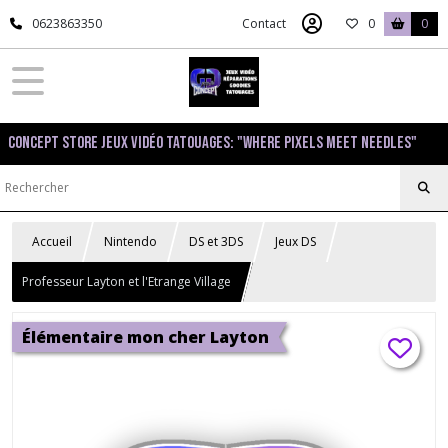
0623863350
Contact
0
0
Concept Store Jeux Vidéo Tatouages: "Where pixels meet needles"
Accueil
Nintendo
DS et 3DS
Jeux DS
Professeur Layton et l'Etrange Village
Élémentaire mon cher Layton