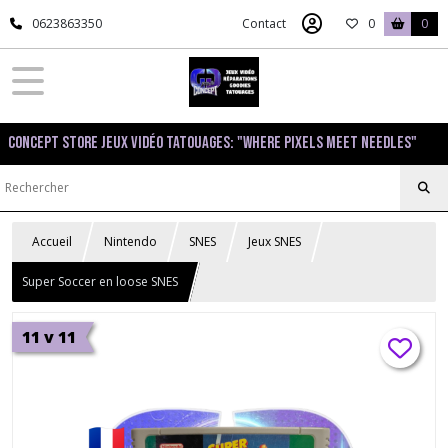
0623863350
Contact
0
0
Concept Store Jeux Vidéo Tatouages: "Where pixels meet needles"
Accueil
Nintendo
SNES
Jeux SNES
Super Soccer en loose SNES
11 v 11