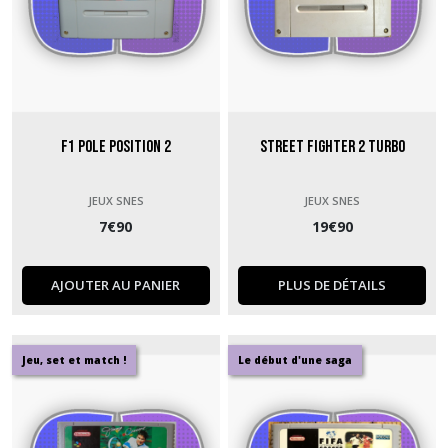
F1 Pole Position 2
Street Fighter 2 Turbo
JEUX SNES
JEUX SNES
7
€
90
19
€
90
AJOUTER AU PANIER
PLUS DE DÉTAILS
Jeu, set et match !
Le début d'une saga