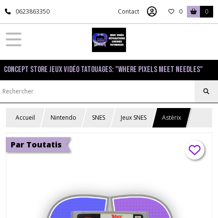
0623863350
Contact
0
0
Concept Store Jeux Vidéo Tatouages: "Where pixels meet needles"
Accueil
Nintendo
SNES
Jeux SNES
Astérix
Par Toutatis